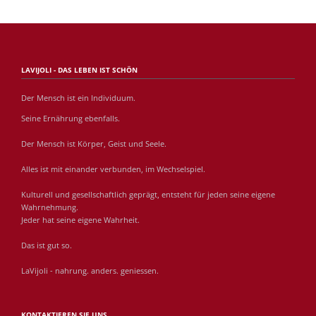
LAVIJOLI - DAS LEBEN IST SCHÖN
Der Mensch ist ein Individuum.
Seine Ernährung ebenfalls.
Der Mensch ist Körper, Geist und Seele.
Alles ist mit einander verbunden, im Wechselspiel.
Kulturell und gesellschaftlich geprägt, entsteht für jeden seine eigene
Wahrnehmung.
Jeder hat seine eigene Wahrheit.
Das ist gut so.
LaVijoli - nahrung. anders. geniessen.
KONTAKTIEREN SIE UNS