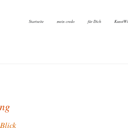
Navigation
Startseite
mein credo
für Dich
KunstWi
überspringen
Herbst u
Häuser 
Blüten u
Bäume
Himmel
Tiere
Wasser
ung
Nahrun
Effektfo
Blick